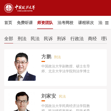
≡
首页
免费听课
师资团队
法考网校
课程班次
法考教
全部
刑法
民法
民诉
刑诉
行政法
商经
理论
方鹏
刑法
中国政法大学副教授、硕士生导
师、北京大学法学院刑法学博士
刘家安
民法
中国政法大学民商经济法学院教
授、民法研究所所长、院学术委