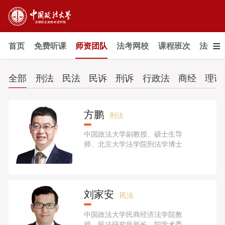
≡
首页
免费听课
师资团队
法考网校
课程班次
法考教
全部
刑法
民法
民诉
刑诉
行政法
商经
理论
方鹏
刑法
中国政法大学副教授、硕士生导
师、北京大学法学院刑法学博士
刘家安
民法
中国政法大学民商经济法学院教
授、民法研究所所长、院学术委