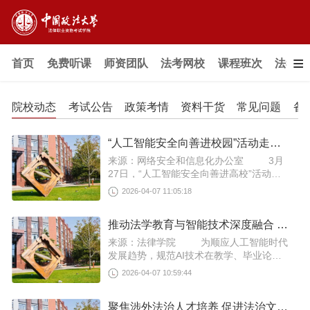
≡
首页
免费听课
师资团队
法考网校
课程班次
法考教
院校动态
考试公告
政策考情
资料干货
常见问题
备
“人工智能安全向善进校园”活动走进中国政法大学
来源：网络安全和信息化办公室 3月
27日，“人工智能安全向善进高校”活动走
进中国政法大学。本次活动由教育部教育
2026-04-07 11:05:18
管理信息中心和中央网信办数据与技术保
障中心主办，中国互联网发展基金会支
推动法学教育与智能技术深度融合 法律学院举办AI规范使用教学沙龙
持，中国教育装备行业协会承办。我校党
委常委、副校长卢春龙，教育部教育管理
来源：法律学院 为顺应人工智能时代
信息中心副主任石凌，中央网信办数据与
发展趋势，规范AI技术在教学、毕业论文
技术保障中心副主任王志成出席活动并致
等教学环节的应用，提升教师数字化教学
2026-04-07 10:59:44
辞。高校专家学者、企业代表及校内师生
能力，3月31日下午，法律学院举办“AI在
代表50余人参加活动。活动由我校网络安
教学、毕业论文等教学环节的规范使用”主
全和信息化办公室（数智化工程中心）主
聚焦涉外法治人才培养 促进法治文明交流互鉴 姜泽廷率团访问东盟三国
题教学沙龙。本次沙龙特邀清华大学智能