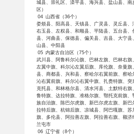
城县、崇礼区、滦平县、海兴县、盐山县、南
区）
04
山西省（36个）
娄烦县、阳高县、天镇县、广灵县、灵丘县、
右玉县、左权县、和顺县、平陆县、五台县、
县、河曲县、保德县、偏关县、吉县、大宁县
山县、中阳县
05
内蒙古自治区（75个）
武川县、阿鲁科尔沁旗、巴林左旗、巴林右旗
左翼中旗、科尔沁左翼后旗、库伦旗、奈曼旗
县、商都县、兴和县、察哈尔右翼前旗、察哈
沁右翼前旗、科尔沁右翼中旗、扎赉特旗、突
克托县、和林格尔县、清水河县、土默特右旗
鲁特旗、达拉特旗、准格尔旗、鄂托克前旗、
族自治旗、陈巴尔虎旗、新巴尔虎左旗、新巴
拉特后旗、杭锦后旗、凉城县、阿巴嘎旗、苏
旗、多伦县、阿拉善左旗、阿拉善右旗、额济
兰屯市
06
辽宁省（8个）