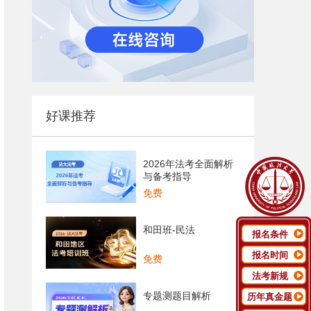
好课推荐
2026年法考全面解析
与备考指导
免费
和田班-民法
报名条件
报名时间
免费
法考新规
专题测题目解析
历年真金题