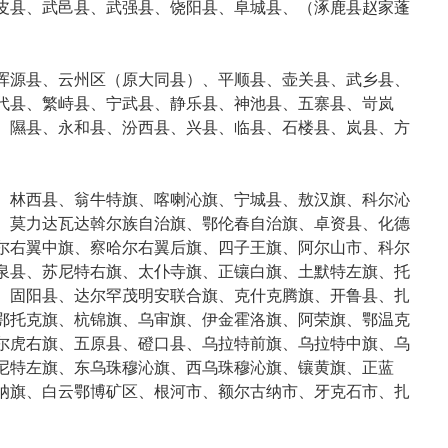
皮县、武邑县、武强县、饶阳县、阜城县、（涿鹿县赵家蓬
浑源县、云州区（原大同县）、平顺县、壶关县、武乡县、
代县、繁峙县、宁武县、静乐县、神池县、五寨县、岢岚
、隰县、永和县、汾西县、兴县、临县、石楼县、岚县、方
、林西县、翁牛特旗、喀喇沁旗、宁城县、敖汉旗、科尔沁
、莫力达瓦达斡尔族自治旗、鄂伦春自治旗、卓资县、化德
尔右翼中旗、察哈尔右翼后旗、四子王旗、阿尔山市、科尔
泉县、苏尼特右旗、太仆寺旗、正镶白旗、土默特左旗、托
、固阳县、达尔罕茂明安联合旗、克什克腾旗、开鲁县、扎
鄂托克旗、杭锦旗、乌审旗、伊金霍洛旗、阿荣旗、鄂温克
尔虎右旗、五原县、磴口县、乌拉特前旗、乌拉特中旗、乌
尼特左旗、东乌珠穆沁旗、西乌珠穆沁旗、镶黄旗、正蓝
纳旗、白云鄂博矿区、根河市、额尔古纳市、牙克石市、扎