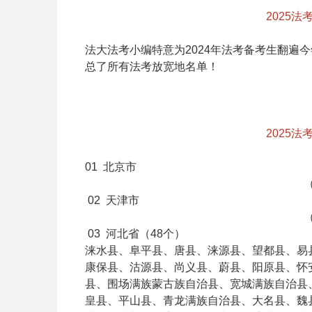
2025法考
法大法考
小编特意为
2024年法考备考
生翻遍今
总了所有
法考放宽地名单
！
2025法考
0
1
北京市
02
天津市
03
河北省（48个）
涞水县、阜平县、唐县、涞源县、望都县、易
康保县、沽源县、尚义县、蔚县、阳原县、怀
县、围场满族蒙古族自治县、宽城满族自治县
皇县、平山县、青龙满族自治县、大名县、魏