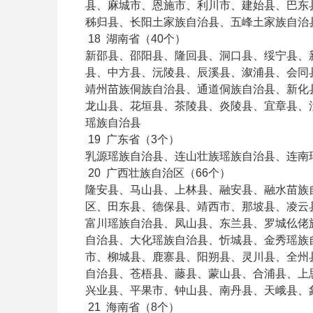
县、麻城市、恩施市、利川市、建始县、巴东
秭归县、长阳土家族自治县、五峰土家族自治
18
湖南省（40个）
新邵县、邵阳县、隆回县、洞口县、绥宁县、
县、中方县、沅陵县、辰溪县、溆浦县、会同
靖州苗族侗族自治县、通道侗族自治县、新化
龙山县、花垣县、茶陵县、炎陵县、宜章县、
瑶族自治县
19
广东省（3个）
乳源瑶族自治县、连山壮族瑶族自治县、连南
20
广西壮族自治区（66个）
隆安县、马山县、上林县、融安县、融水苗族
区、田东县、德保县、靖西市、那坡县、凌云
富川瑶族自治县、凤山县、东兰县、罗城仫佬
自治县、大化瑶族自治县、忻城县、金秀瑶族
市、柳城县、鹿寨县、阳朔县、灵川县、全州
自治县、苍梧县、藤县、蒙山县、合浦县、上
兴业县、平果市、钟山县、南丹县、天峨县、
21
海南省（8个）