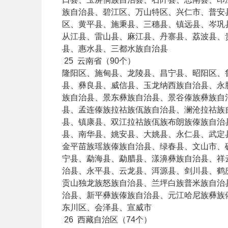
族自治县、碧江区、万山特区、兴仁市、普安
区、黄平县、施秉县、三穗县、镇远县、岑巩
从江县、雷山县、麻江县、丹寨县、荔波县、
县、惠水县、三都水族自治县
25
云南省（90个）
隆阳区、施甸县、龙陵县、昌宁县、昭阳区、
县、彝良县、威信县、玉龙纳西族自治县、永
族自治县、景东彝族自治县、景谷傣族彝族自
县、孟连傣族拉祜族佤族自治县、澜沧拉祜族
县、镇康县、双江拉祜族佤族布朗族傣族自治
县、南华县、姚安县、大姚县、永仁县、武定
金平苗族瑶族傣族自治县、绿春县、文山市、
宁县、勐海县、勐腊县、漾濞彝族自治县、祥
治县、永平县、云龙县、洱源县、剑川县、鹤
贡山独龙族怒族自治县、兰坪白族普米族自治
治县、新平彝族傣族自治县、元江哈尼族彝族
东川区、会泽县、宣威市
26
西藏自治区（74个）