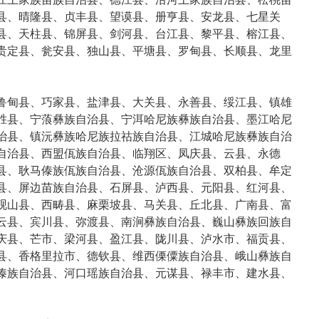
县、晴隆县、贞丰县、望谟县、册亨县、安龙县、七星关
县、天柱县、锦屏县、剑河县、台江县、黎平县、榕江县、
贵定县、瓮安县、独山县、平塘县、罗甸县、长顺县、龙里
鲁甸县、巧家县、盐津县、大关县、永善县、绥江县、镇雄
胜县、宁蒗彝族自治县、宁洱哈尼族彝族自治县、墨江哈尼
治县、镇沅彝族哈尼族拉祜族自治县、江城哈尼族彝族自治
自治县、西盟佤族自治县、临翔区、凤庆县、云县、永德
县、耿马傣族佤族自治县、沧源佤族自治县、双柏县、牟定
县、屏边苗族自治县、石屏县、泸西县、元阳县、红河县、
砚山县、西畴县、麻栗坡县、马关县、丘北县、广南县、富
云县、宾川县、弥渡县、南涧彝族自治县、巍山彝族回族自
庆县、芒市、梁河县、盈江县、陇川县、泸水市、福贡县、
县、香格里拉市、德钦县、维西傈僳族自治县、峨山彝族自
傣族自治县、河口瑶族自治县、元谋县、禄丰市、建水县、