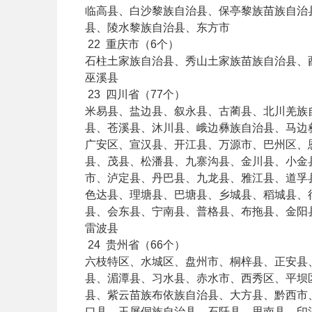
临高县、白沙黎族自治县、保亭黎族苗族自治
县、陵水黎族自治县、东方市
22
重庆市（6个）
石柱土家族自治县、秀山土家族苗族自治县、
巫溪县
23
四川省（77个）
米易县、盐边县、叙永县、古蔺县、北川羌族
县、苍溪县、沐川县、峨边彝族自治县、马边
广安区、宣汉县、开江县、万源市、巴州区、
县、茂县、松潘县、九寨沟县、金川县、小金
市、泸定县、丹巴县、九龙县、雅江县、道孚
色达县、理塘县、巴塘县、乡城县、稻城县、
县、会东县、宁南县、普格县、布拖县、金阳
雷波县
24
贵州省（66个）
六枝特区、水城区、盘州市、桐梓县、正安县
县、湄潭县、习水县、赤水市、西秀区、平坝
县、紫云苗族布依族自治县、大方县、黔西市
口县、玉屏侗族自治县、石阡县、思南县、印