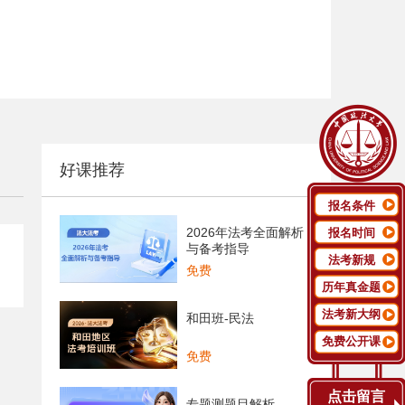
好课推荐
报名条件
2026年法考全面解析
报名时间
与备考指导
法考新规
免费
历年真金题
法考新大纲
和田班-民法
免费公开课
免费
点击留言
专题测题目解析