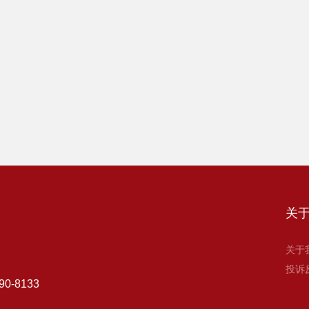
关
关于
投诉
90-8133