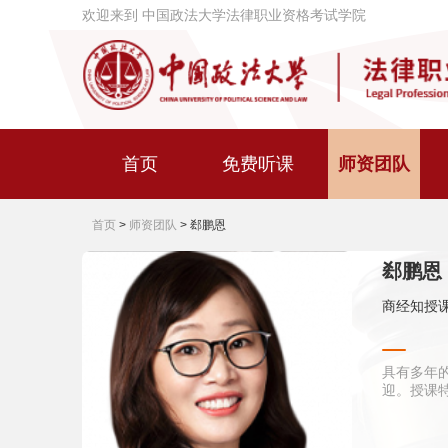
欢迎来到 中国政法大学法律职业资格考试学院
首页
免费听课
师资团队
首页
>
师资团队
>
郄鹏恩
郄鹏恩
商经知授
具有多年
迎。授课