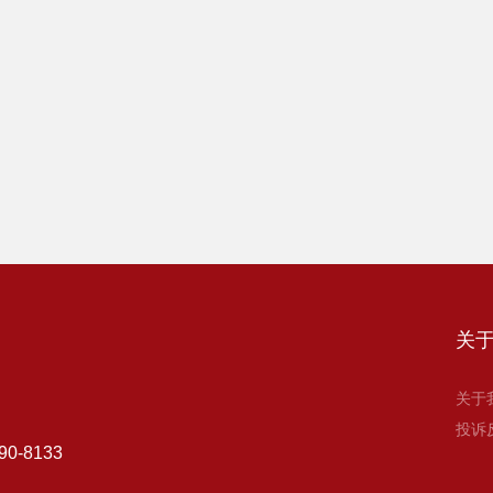
关
关于
投诉
90-8133