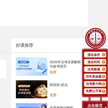
好课推荐
报名条件
2026年法考全面解析
报名时间
与备考指导
法考新规
免费
历年真金题
法考新大纲
和田班-民法
免费公开课
免费
点击留言
专题测题目解析