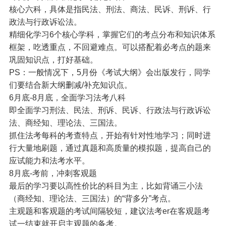
核心六科，具体是指民法、刑法、商法、民诉、刑诉、行
政法与行政诉讼法。
精细化学习6个核心学科，掌握它们的考点分布和知识体系
框架，吃透重点，不回避难点。可以搭配着必考点的题来
巩固知识点，打好基础。
PS：一般情况下，5月份《考试大纲》会出版发行，同学
们要结合新大纲删减/补充知识点。
6月底-8月底，全面学习法考八科
即全面学习刑法、民法、刑诉、民诉、行政法与行政诉讼
法、商经知、理论法、三国法。
抓住法考每科的考查特点，开始有针对性地学习；同时进
行大量地刷题，通过真题和高质量的模拟题，提高自己的
应试能力和法考水平。
8月底-考前，冲刺客观题
最后的学习要以高性价比的科目为主，比如背诵三小法
（商经知、理论法、三国法）的“背多分”考点。
主观题和客观题的考试间隔较短，建议法考er在客观题考
试一结束就开启主观题的备考。