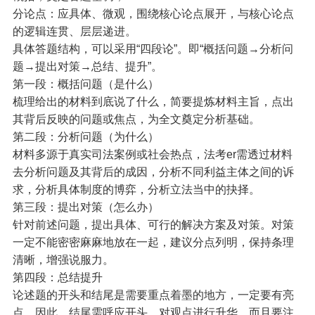
分论点：应具体、微观，围绕核心论点展开，与核心论点
的逻辑连贯、层层递进。
具体答题结构，可以采用“四段论”。即“概括问题→分析问
题→提出对策→总结、提升”。
第一段：概括问题（是什么）
梳理给出的材料到底说了什么，简要提炼材料主旨，点出
其背后反映的问题或焦点，为全文奠定分析基础。
第二段：分析问题（为什么）
材料多源于真实司法案例或社会热点，法考er需透过材料
去分析问题及其背后的成因，分析不同利益主体之间的诉
求，分析具体制度的博弈，分析立法当中的抉择。
第三段：提出对策（怎么办）
针对前述问题，提出具体、可行的解决方案及对策。对策
一定不能密密麻麻地放在一起，建议分点列明，保持条理
清晰，增强说服力。
第四段：总结提升
论述题的开头和结尾是需要重点着墨的地方，一定要有亮
点。因此，结尾需呼应开头，对观点进行升华，而且要注