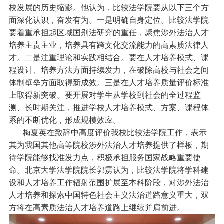
校发展的历史缩影。他认为，比较法学院要从以下三个方
面深化认识，奋发有为。一是明确自身定位。比较法学院
要着重承担起区域国别法研究的重任，聚焦涉外法治人才
培养主责主业，培养具有跨文化交流能力的高素质法律人
才。二是注重理论和实践相结合。要在人才培养模式、课
程设计、培养方法方面持续发力，在破除高校与社会之间
体制壁垒方面取得新成效。三是在人才培养质量评价标准
上取得新突破。要开展对学生从学校到社会的全过程监
测、长时期关注，推进学校人才培养模式、方案、课程体
系的不断优化，形成规模效应。
梅夏英在致辞中高度评价我校比较法学院工作，表示
其为我国其他高等院校涉外法治人才培养提供了样板，期
待学院能够找准发力点，积极承担服务国家战略重要使
命。北京大学法学院院长郭雳认为，比较法学院将学科建
设和人才培养工作辐射范围扩展至本科阶段，对涉外法治
人才培养和探索中国特色社会主义法治道路意义重大，双
方将在高素质法治人才培养道路上继续并肩前进。